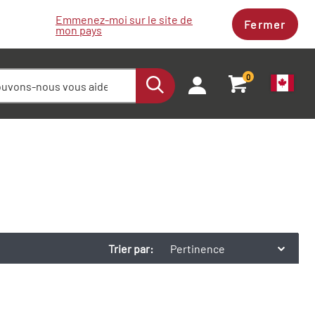
Emmenez-moi sur le site de
Fermer
mon pays
0
Trier par:
Pertinence