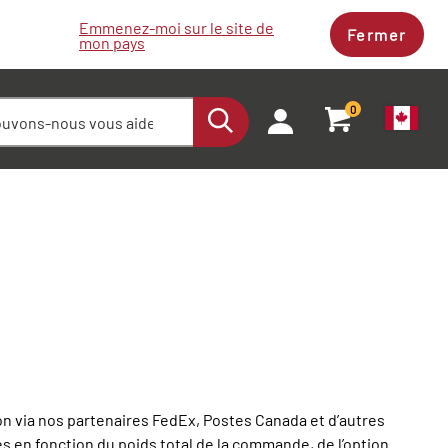
Emmenez-moi sur le site de
Fermer
mon pays
0
on via nos partenaires FedEx, Postes Canada et d’autres
és en fonction du poids total de la commande, de l’option