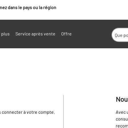
ez dans le pays ou la région
 plus
Service après vente
Offre
Entrez le mot de pass
Nou
s connecter à votre compte.
Vous y êtes presque! Tapez votre
Avec 
consul
* indicates required information
recom