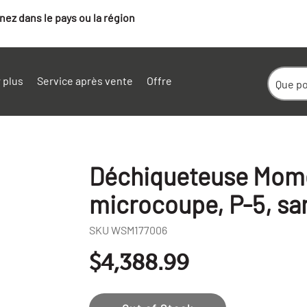
ez dans le pays ou la région
 plus
Service après vente
Offre
Déchiqueteuse Mom
microcoupe, P-5, san
SKU
WSM177006
$4,388.99
+
-