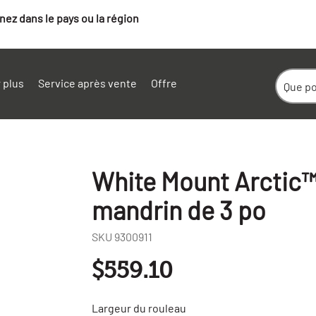
ez dans le pays ou la région
 plus
Service après vente
Offre
White Mount Arctic™ ,
mandrin de 3 po
SKU
9300911
$559.10
Largeur du rouleau