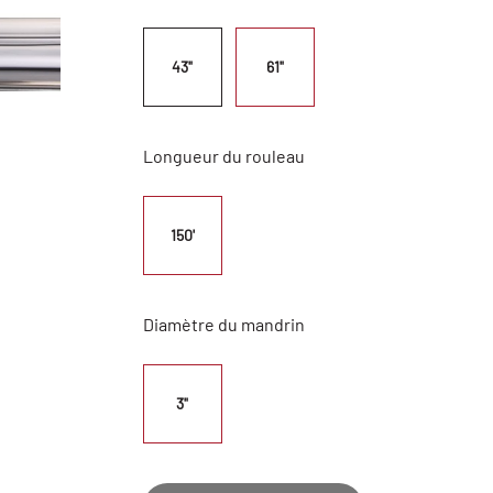
43"
61"
Longueur du rouleau
150'
Diamètre du mandrin
3"