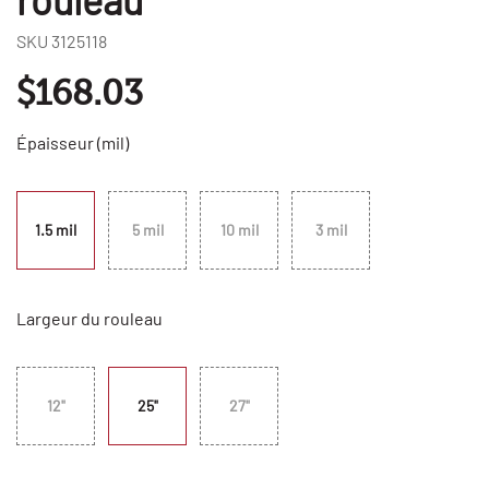
SKU
3125118
$168.03
Épaisseur (mil)
1.5 mil
5 mil
10 mil
3 mil
Largeur du rouleau
12"
25"
27"