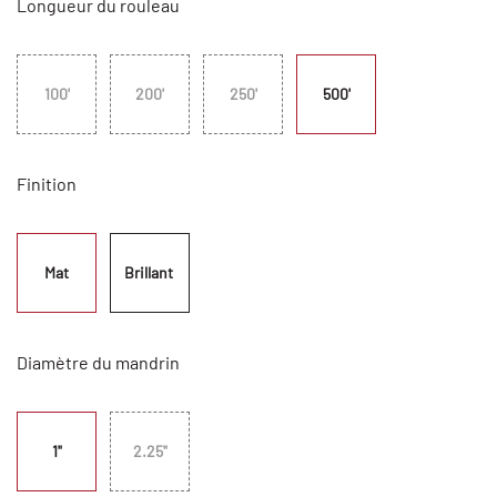
Longueur du rouleau
100'
200'
250'
500'
Finition
Mat
Brillant 
Diamètre du mandrin
1"
2.25"