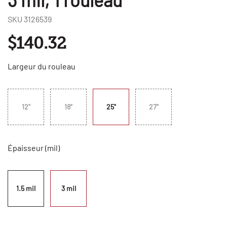
SKU
3126539
$140.32
Largeur du rouleau
12"
18"
25"
27"
Épaisseur (mil)
1.5 mil
3 mil