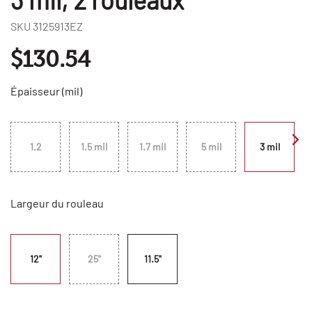
SKU
3125913EZ
$130.54
Épaisseur (mil)
1.2
1.5 mil
1.7 mil
5 mil
3 mil
Largeur du rouleau
12"
25"
11.5"