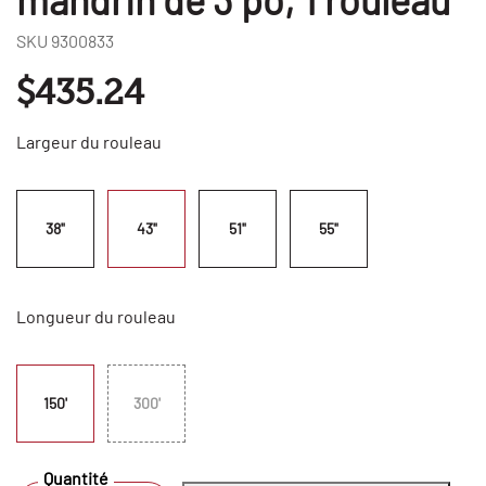
SKU
9300833
$435.24
Largeur du rouleau
38"
43"
51"
55"
Longueur du rouleau
150'
300'
Quantité