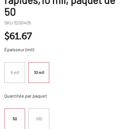
50
SKU
3200405
$61.67
Épaisseur (mil)
5 mil
10 mil
Quantitée par paquet
50
100