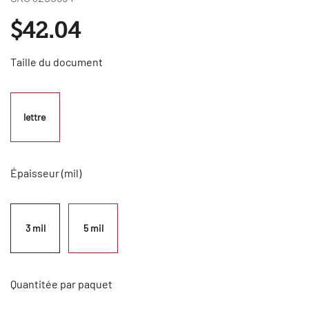
$42.04
Taille du document
lettre 
Épaisseur (mil)
3 mil
5 mil
Quantitée par paquet