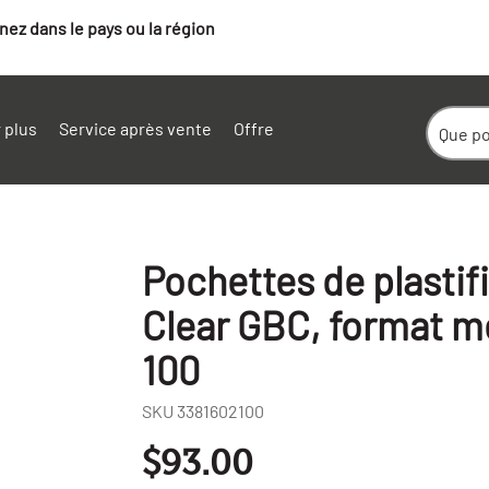
ez dans le pays ou la région
 plus
Service après vente
Offre
Pochettes de plastif
Clear GBC, format me
100
SKU
3381602100
+
$93.00
-