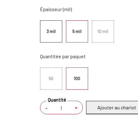
Épaisseur (mil)
3 mil
5 mil
10 mil
Quantitée par paquet
50
100
Quantité
Ajouter au chariot
+
-