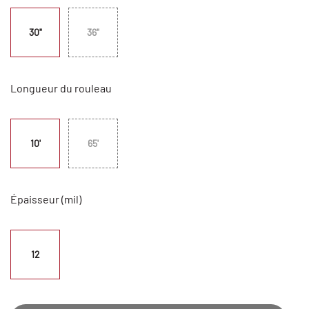
30"
36"
Longueur du rouleau
10'
65'
Épaisseur (mil)
12