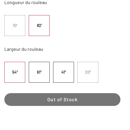
Longueur du rouleau
10'
82'
Largeur du rouleau
54"
61"
41"
20"
Out of Stock