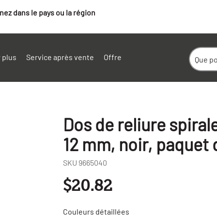
ez dans le pays ou la région
 plus
Service après vente
Offre
Dos de reliure spiral
12 mm, noir, paquet 
SKU
9665040
$20.82
+
-
Couleurs détaillées