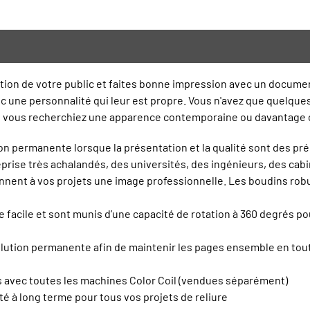
ntion de votre public et faites bonne impression avec un docume
c une personnalité qui leur est propre. Vous n'avez que quelqu
Que vous recherchiez une apparence contemporaine ou davantage c
tion permanente lorsque la présentation et la qualité sont des p
eprise très achalandés, des universités, des ingénieurs, des cab
onnent à vos projets une image professionnelle. Les boudins robu
e facile et sont munis d’une capacité de rotation à 360 degrés 
lution permanente afin de maintenir les pages ensemble en toute
es avec toutes les machines Color Coil (vendues séparément)
té à long terme pour tous vos projets de reliure