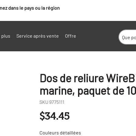
ez dans le pays ou la région
 plus
Service après vente
Offre
Dos de reliure WireB
marine, paquet de 1
SKU
9775111
$34.45
+
-
Couleurs détaillées