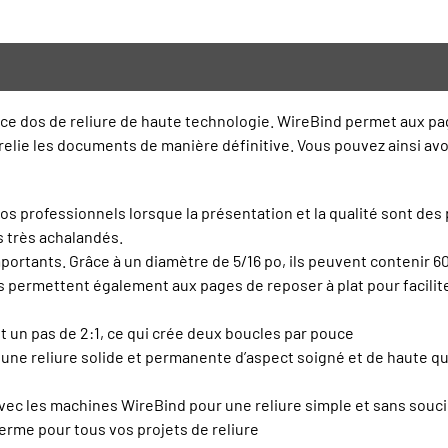
ce dos de reliure de haute technologie. WireBind permet aux page
le relie les documents de manière définitive. Vous pouvez ainsi av
 professionnels lorsque la présentation et la qualité sont des
s très achalandés.
mportants. Grâce à un diamètre de 5/16 po, ils peuvent contenir 6
 permettent également aux pages de reposer à plat pour faciliter 
et un pas de 2:1, ce qui crée deux boucles par pouce
ne reliure solide et permanente d’aspect soigné et de haute qual
ec les machines WireBind pour une reliure simple et sans souci
terme pour tous vos projets de reliure