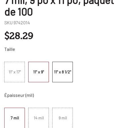
de 100
SKU
9742014
$28.29
Taille
11" x 17"
11" x 9"
11" x 8 1/2"
Épaisseur (mil)
7 mil
14 mil
9 mil