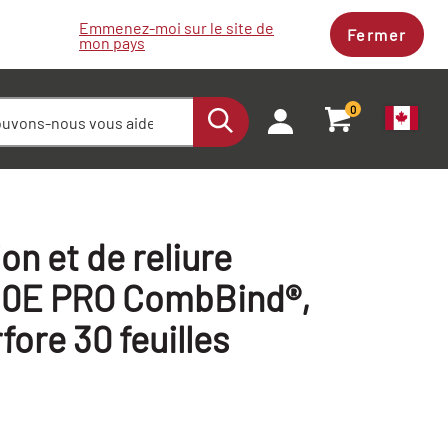
Emmenez-moi sur le site de
Fermer
mon pays
0
on et de reliure
30E PRO CombBind®,
rfore 30 feuilles
+
+
-
-