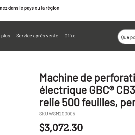
ez dans le pays ou la région
 plus
Service après vente
Offre
Machine de perforati
électrique GBC® CB
relie 500 feuilles, pe
SKU
WSM200005
+
$3,072.30
-