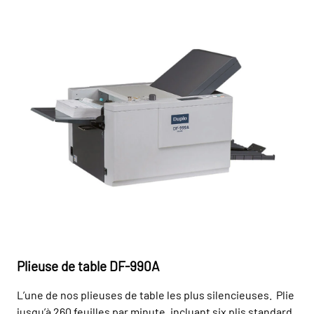
Plieuse de table DF-990A
L’une de nos plieuses de table les plus silencieuses. Plie
jusqu’à 260 feuilles par minute, incluant six plis standard,