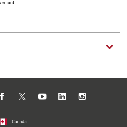
èvement.
Canada