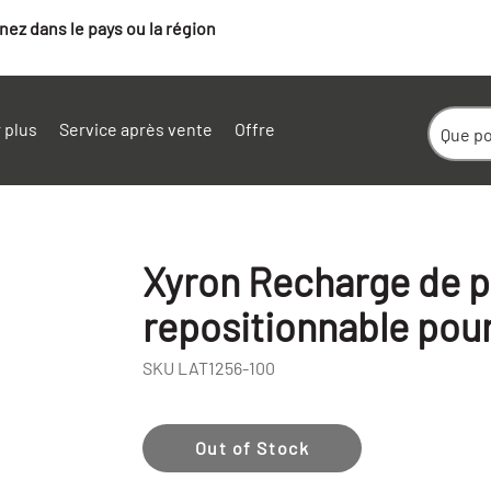
ez dans le pays ou la région
 plus
Service après vente
Offre
Xyron Recharge de pe
repositionnable pou
SKU
LAT1256-100
Out of Stock