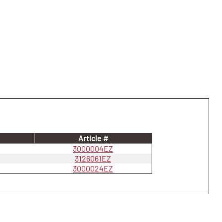
Article #
3000004EZ
3126061EZ
3000024EZ