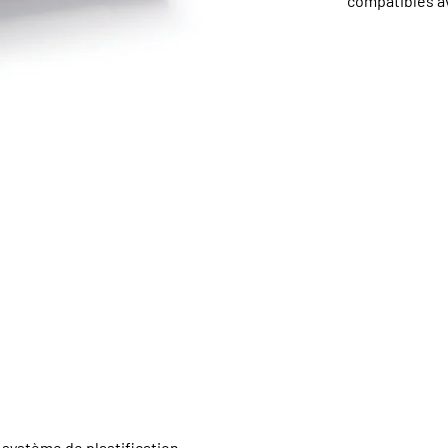
compatibles a
 système de plastification.