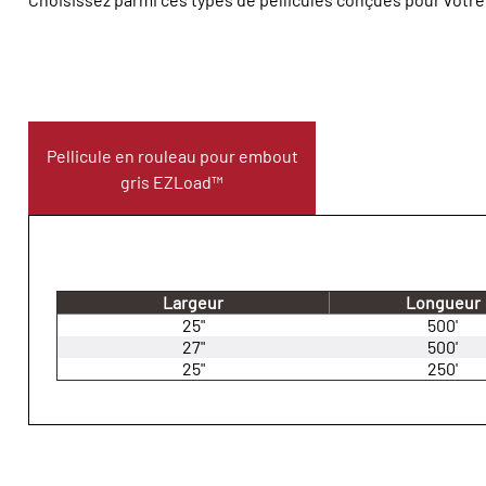
Pellicule en rouleau pour embout
gris EZLoad™
Largeur
Longueur
25"
500'
27"
500'
25"
250'