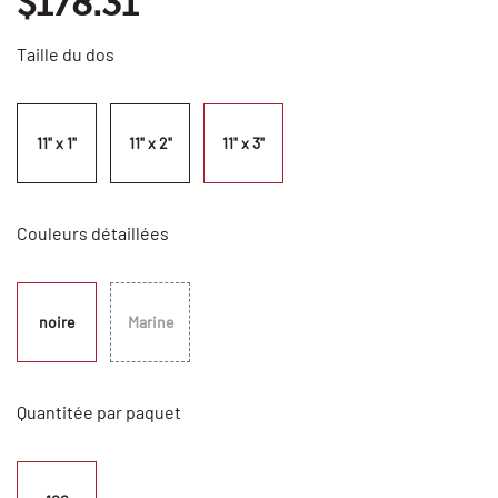
$178.31
Taille du dos
11" x 1"
11" x 2"
11" x 3"
Couleurs détaillées
noire
Marine
Quantitée par paquet