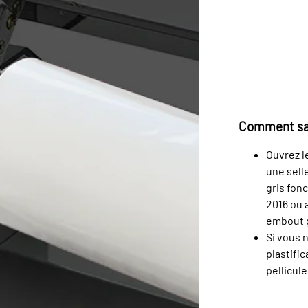
Comment sav
Ouvrez l
une selle
gris fon
2016 ou a
embout g
Si vous 
plastific
pellicul