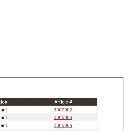
tion
Article #
liant
3000002
liant
3000003
liant
3000004