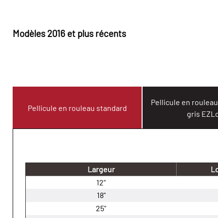
Modèles 2016 et plus récents
Pellicule en roulea
Pellicule en rouleau standard
gris EZL
Largeur
L
12"
18"
25"