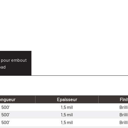
u pour embout
oad
ongueur
Epaisseur
Fini
500'
1.5 mil
Bril
500'
1.5 mil
Bril
500'
1.5 mil
Bril