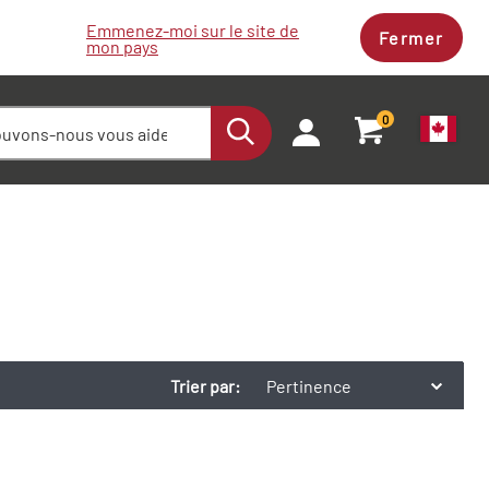
Emmenez-moi sur le site de
Fermer
mon pays
0
Trier par:
Pertinence