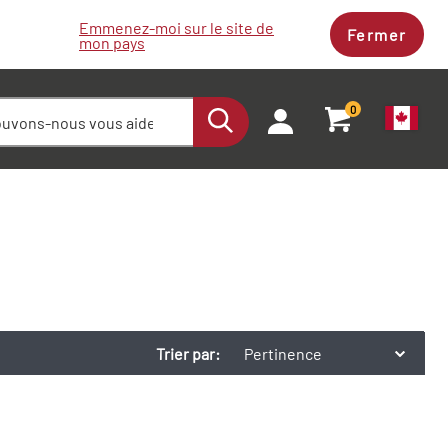
Emmenez-moi sur le site de
Fermer
mon pays
0
Trier par:
Pertinence