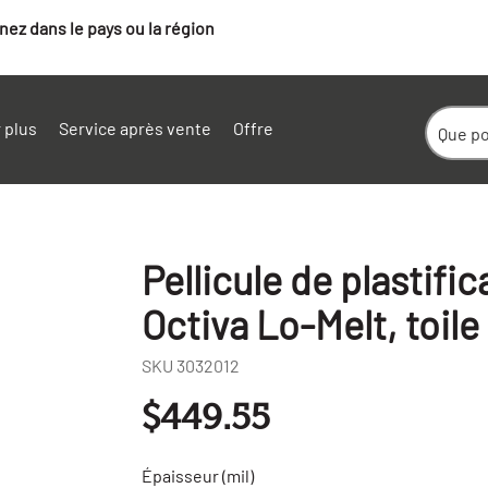
ez dans le pays ou la région
 plus
Service après vente
Offre
Pellicule de plastifi
Octiva Lo-Melt, toile
SKU
3032012
$449.55
Épaisseur (mil)