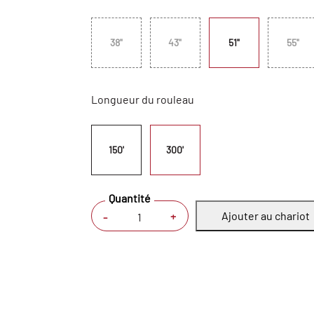
38"
43"
51"
55"
Longueur du rouleau
150'
300'
Quantité
Ajouter au chariot
+
-