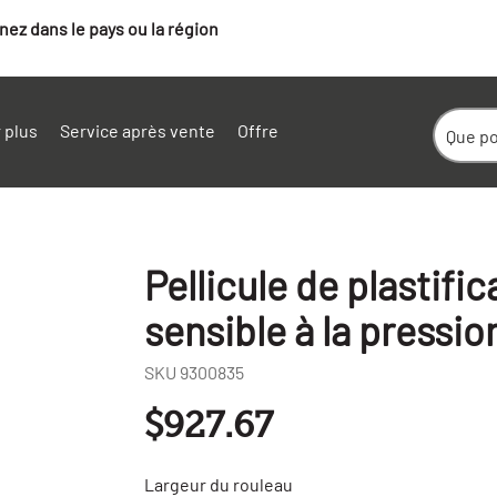
ez dans le pays ou la région
 plus
Service après vente
Offre
Pellicule de plastifi
sensible à la pressi
SKU
9300835
$927.67
Largeur du rouleau